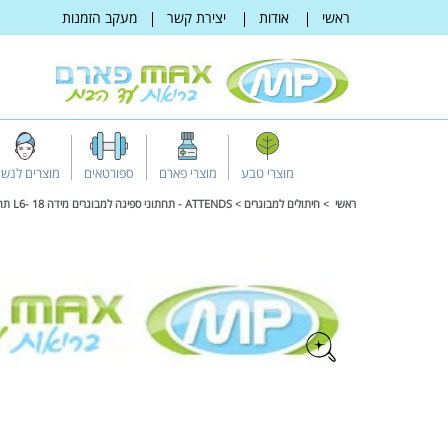
דלג
ראשי
אודות
יצירת קשר
מעקב הזמנות
לתוכן
מוצרי טבע
מוצרי פארם
ספורטאים
מוצרים לנשי
ראשי
חיתולים למבוגרים
ATTENDS - תחתוני ספיגה למבוגרים מידה L6- 18 תחתונים
דלג
למידע
על
מוצרים