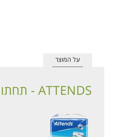
על המוצר
ATTENDS - תחתוני ספיגה למבוגרים מידה L6י - 18 תחתונים