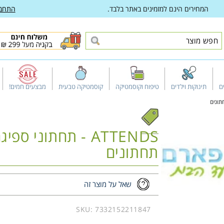
המחירים הינם למזמינים באתר בלבד.
התחב
ם
תינוקות וילדים
טיפוח וקוסמטיקה
קוסמטיקה טבעית
מבצעים חמים!
תחתונים
שאל על מוצר זה
Open
media
1
SKU:
7332152211847
in
gallery