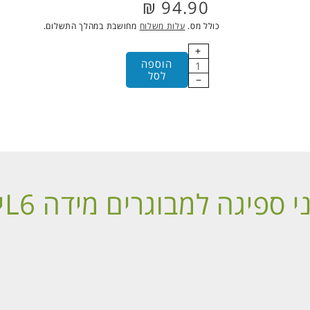
94.90 ₪
view
מחיר
רגיל
כולל מס.
עלות משלוח
מחושבת במהלך התשלום.
הוספה
לסל