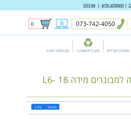
ר
משתמש חדש
אורח/ת
0
0
פריטים
מותגים מובילים
מזון בריא ואורגני
מגן תוספי תזונה
ATTENDS - תחתוני ספיגה למבוגרים מידה L6- 18
Like
Share