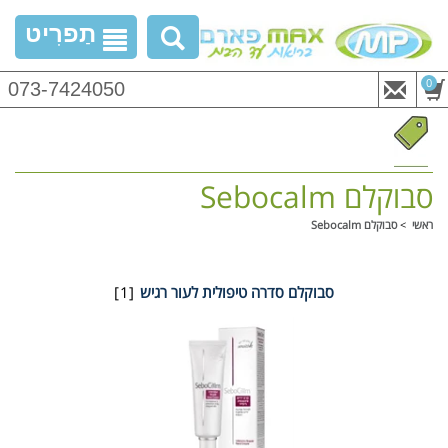
דלג
תַפרִיט
לתוכן
0
073-7424050
ריטים
סבוקלם Sebocalm
ראשי
סבוקלם Sebocalm
סבוקלם סדרה טיפולית לעור רגיש
[1]