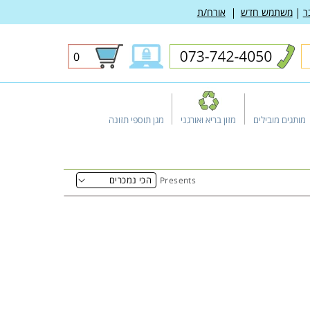
ר
משתמש חדש
אורח/ת
0
0
פריטים
מותגים מובילים
מזון בריא ואורגני
מגן תוספי תזונה
Presents