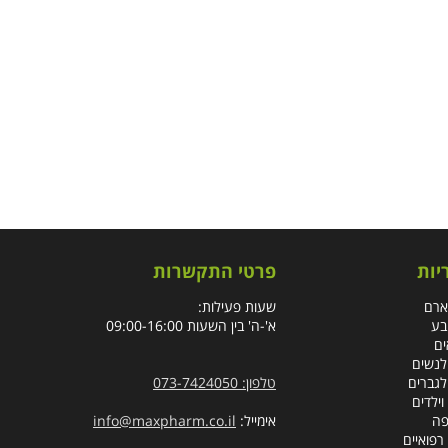
יות
פרטי התקשרות
ארם
שעות פעילות:
בע
א'-ה' בין השעות 09:00-16:00
ים
לנשים
לגברים
טלפון: 073-7424050
וילדים
פה
אימייל:
info@maxpharm.co.il
רפואיים