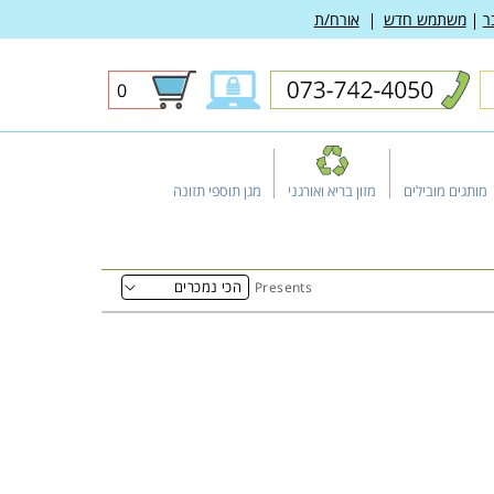
ר
משתמש חדש
אורח/ת
0
0
פריטים
מותגים מובילים
מזון בריא ואורגני
מגן תוספי תזונה
Presents