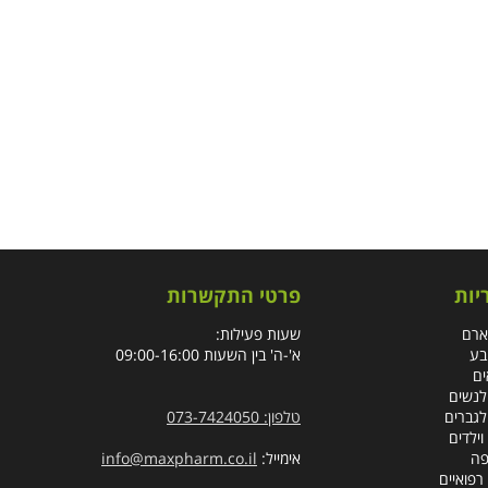
יות
פרטי התקשרות
ארם
שעות פעילות:
בע
א'-ה' בין השעות 09:00-16:00
ים
לנשים
לגברים
טלפון: 073-7424050
וילדים
פה
אימייל:
info@maxpharm.co.il
רפואיים