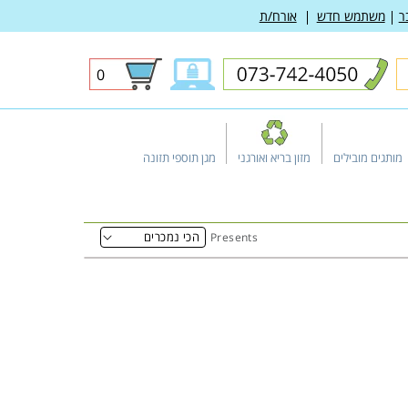
ר
משתמש חדש
אורח/ת
0
0
פריטים
מותגים מובילים
מזון בריא ואורגני
מגן תוספי תזונה
Presents