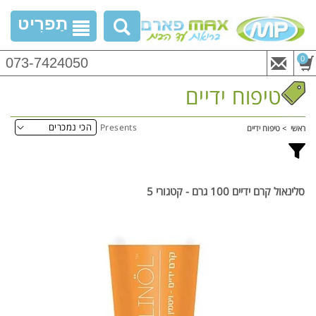
דלג
תַפרִיט
לתוכן
0
073-7424050
ריטים
טיפוח ידיים
Presents
ראשי
טיפוח ידיים
סלינאול קרם ידיים 100 גרם - קטגורי 5