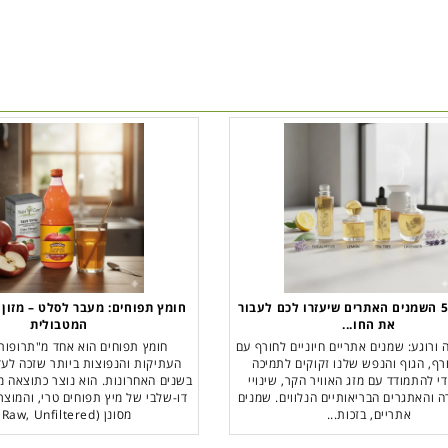
גלו מהם 5 השמנים האתרים שיעזרו לכם לעבור
חומץ תפוחים: מעבר לסלט – מזון 
את החו...
המטבולית
 ורוגע: שמנים אתריים חיוניים לחורף עם
חומץ תפוחים הוא אחד מ"תרופו
רף, הגוף והנפש שלנו זקוקים לתמיכה
העתיקות והנפוצות ביותר שזכה לע
י להתמודד עם מזג האוויר הקר, שינויי
בשנים האחרונות. הוא נוצר כתוצאה 
 והאתגרים הבריאותיים הנלווים. שמנים
דו-שלבי של מיץ תפוחים טרי, והמוצר
אתריים, בזכות...
מסונן (Raw, Unfiltered)...