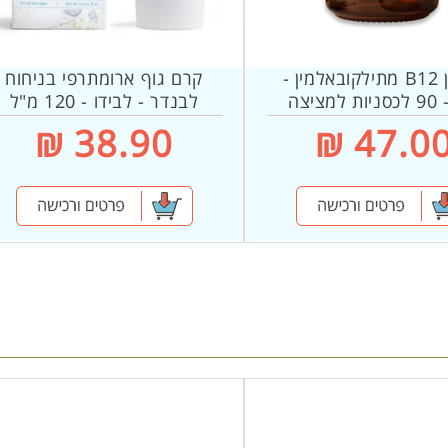
ויטמין B12 מתילקובאלמין -
קרם גוף ארומתרפי בניחוח
מגן - 90 לכסניות למציצה
לבנדר - לבידו - 120 מ"ל
בטעם תות
חיר
47.00 
38.90 ₪
גיל