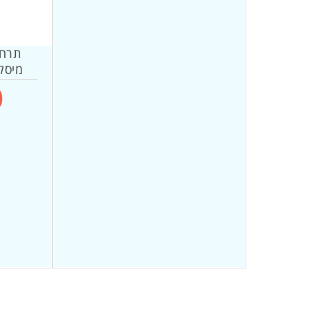
תרחי
מיסל
מ
₪
ר