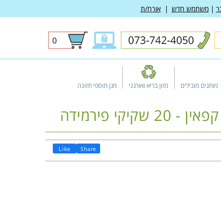
ר
משתמש חדש
אורח/ת
0
0
פריטים
מותגים מובילים
מזון בריא ואורגני
מגן תוספי תזונה
יקי פירמידה
Like
Share