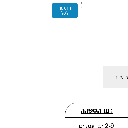
הוספה
לסל
Open
media
1
in
gallery
view