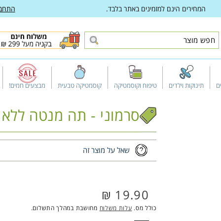
המחירים הינם למזמינים באתר בלבד.
התחב
ם
תינוקות וילדים
טיפוח וקוסמטיקה
קוסמטיקה טבעית
מבצעים חמים!
סרמוני - תה מנטה ללא קפאין - 20 שק
שאל על מוצר זה
19.90 ₪
מחיר
רגיל
כולל מס.
עלות משלוח
מחושבת במהלך התשלום.