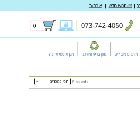
ר
משתמש חדש
אורח/ת
0
0
פריטים
מותגים מובילים
מזון בריא ואורגני
מגן תוספי תזונה
Presents