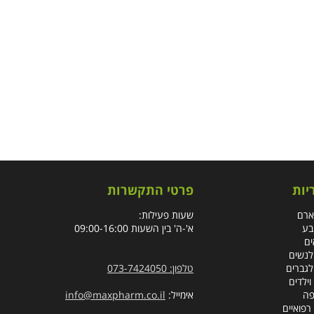
יות
פרטי התקשרות
ארם
שעות פעילות:
בע
א'-ה' בין השעות 09:00-16:00
ים
לנשים
לגברים
טלפון: 073-7424050
וילדים
פה
אימייל:
info@maxpharm.co.il
רפואיים